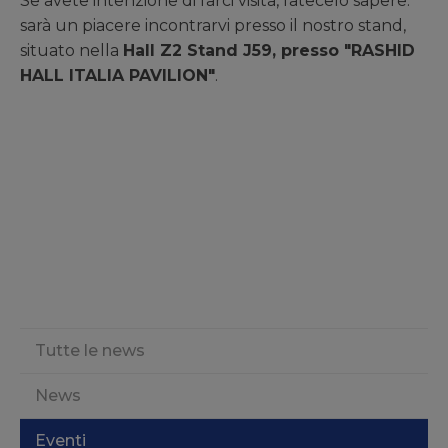
Se avete intenzione di farci visita, fatecelo sapere:
sarà un piacere incontrarvi presso il nostro stand,
situato nella
Hall Z2 Stand J59, presso "RASHID
HALL ITALIA PAVILION"
.
Tutte le news
News
Eventi