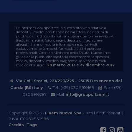
Le informazioni riportate in questo sito web relative a
dispositivi medici non hanno né carattere, né natura di
pubblicità. Tutti i contenuti, in qualunque forma realizzati,
(testi, immagini, foto, disegni, descrizioni tecniche e
allegati), hanno natura informativa e sono rivolti
esclusivamente a medici, farmacisti e altri operatori
professionali. Circolari Ministero della Salute. Nuove linee
guida della pubblicità sanitaria concernente i dispositivi
medici, dispositivi medico-diagnostici in vitro e presidi
medico chirurgici.
28 marzo 2013 e 27 dicembre 2017.
Via Colli Storici, 221/223/225 - 25015 Desenzano del
Garda (BS) Italy
|
Tel.: (+39) 030 9910168 |
Fax: (+39)
030 9910287 |
Mail:
info@gruppoflaem.it
Copyright ©
2026 -
Flaem Nuova Spa
- Tutti i diritti riservati |
P.IVA: IT00605150986
Credits
|
Tags