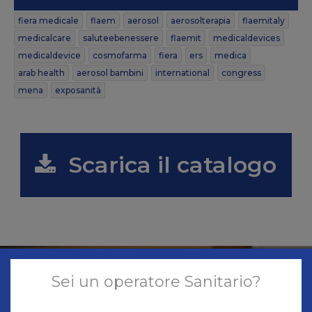
fiera medicale
flaem
aerosol
aerosolterapia
flaemitaly
medicalcare
saluteebenessere
flaemit
medicaldevices
medicaldevice
cosmofarma
fiera
ers
medica
arab health
aerosol bambini
international
congress
mena
exposanità
Scarica il catalogo
Sei un operatore Sanitario?